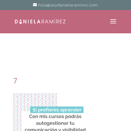
hola@soydanielaramirez.com
7