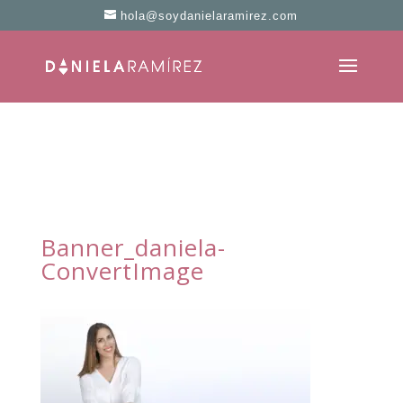
hola@soydanielaramirez.com
Banner_daniela-
ConvertImage