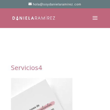
hola@soydanielaramirez.com
Servicios4